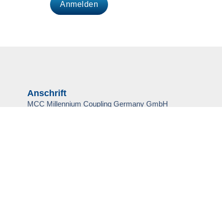
Anschrift
MCC Millennium Coupling Germany GmbH
Langbaurghstraße 5
53842 Troisdorf
info@mcc-germany.com
+49 2241– 93258-0
Unternehmen
Produkte
Kataloge
Karriere
Kontakt
Rechtliches
AGB
Datenschutzerklärung
Impressum